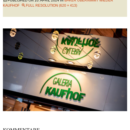
PUBLISHED ON
10. APRIL 2024
IN
BAKER ÜBERNIMMT WIEDER
KAUFHOF
FULL RESOLUTION (620 × 413)
KOMMENTARE