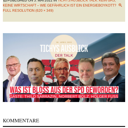
PUBLISHED ON
5. MAI 2022
IN
TICHYS AUSBLICK TALK: KEIN GAS,
KEINE WIRTSCHAFT – WIE GEFÄHRLICH IST EIN ENERGIEBOYKOTT?
FULL RESOLUTION (620 × 349)
KOMMENTARE