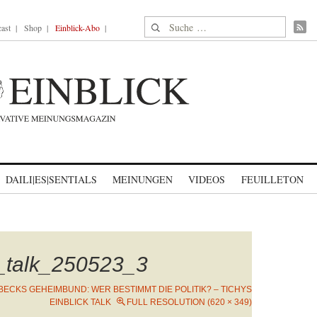
Suche nach:
ast
Shop
Einblick-Abo
DAILI|ES|SENTIALS
MEINUNGEN
VIDEOS
FEUILLETON
k_talk_250523_3
BECKS GEHEIMBUND: WER BESTIMMT DIE POLITIK? – TICHYS
EINBLICK TALK
FULL RESOLUTION (620 × 349)