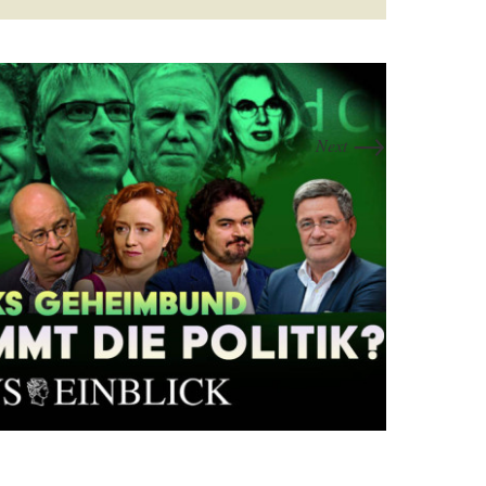
→
Next