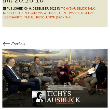
PUBLISHED ON
9. DEZEMBER 2021
IN
TICHYS AUSBLICK TALK:
IMPFPFLICHT UND CORONA-WEIHNACHTEN – WAS BRINGT DAS
ÜBERHAUPT?
FULL RESOLUTION (620 × 347)
←
Previous