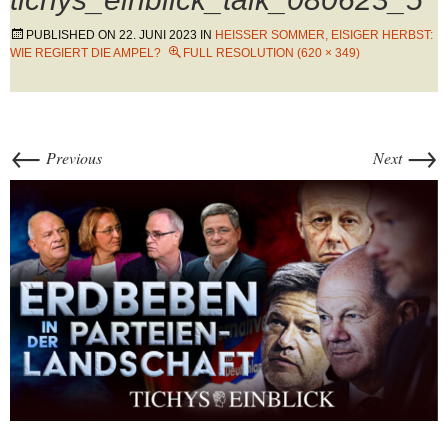
PUBLISHED ON
22. JUNI 2023
IN
HEISSER SOMMER, EISIGER HERBST: W
IE REGIERT DIE AMPEL?
FULL RESOLUTION (620 × 349)
←
→
Previous
Next