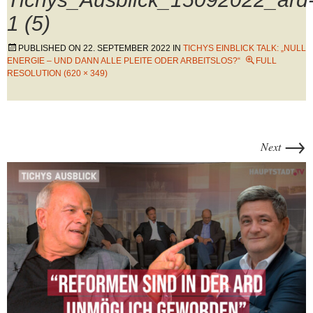
1 (5)
PUBLISHED ON
22. SEPTEMBER 2022
IN
TICHYS EINBLICK TALK: „NULL
ENERGIE – UND DANN ALLE PLEITE ODER ARBEITSLOS?“
FULL
RESOLUTION (620 × 349)
→
Next