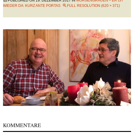
PUBLISHED ON
19. DEZEMBER 2017
IN
MORGENGRAUEN – ER IST
WIEDER DA: KURZ ANTE PORTAS
FULL RESOLUTION (620 × 371)
KOMMENTARE