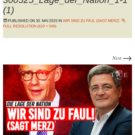
(1)
PUBLISHED ON
30. MAI 2025
IN
WIR SIND ZU FAUL (SAGT MERZ)
FULL RESOLUTION (620 × 349)
→
Next