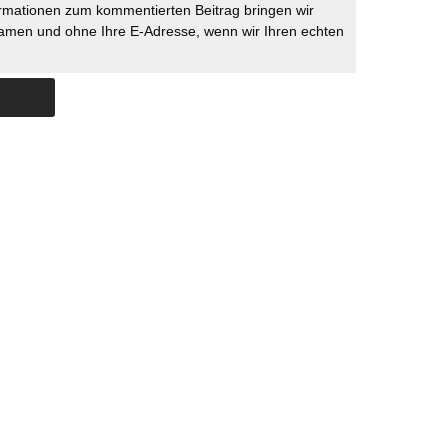
rmationen zum kommentierten Beitrag bringen wir
namen und ohne Ihre E-Adresse, wenn wir Ihren echten
Skip to content
ERSTÜTZUNG
IMPRESSUM
DATENSCHUTZ
DATENSCHUTZEINSTELLU