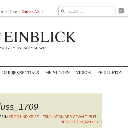
Suche nach:
ast
Shop
Einblick-Abo
DAILI|ES|SENTIALS
MEINUNGEN
VIDEOS
FEUILLETON
luss_1709
23
IN
KRIEG UND KRISE – ESKALATION DER GEWALT
FULL
RESOLUTION (620 × 349)