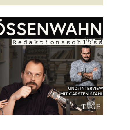
→
Next