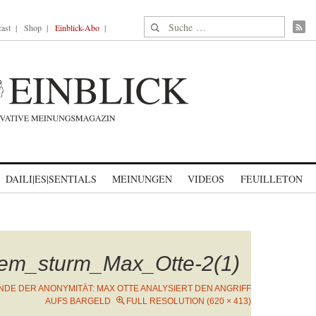
Suche nach:
ast
Shop
Einblick-Abo
DAILI|ES|SENTIALS
MEINUNGEN
VIDEOS
FEUILLETON
em_sturm_Max_Otte-2(1)
NDE DER ANONYMITÄT: MAX OTTE ANALYSIERT DEN ANGRIFF
AUFS BARGELD
FULL RESOLUTION (620 × 413)