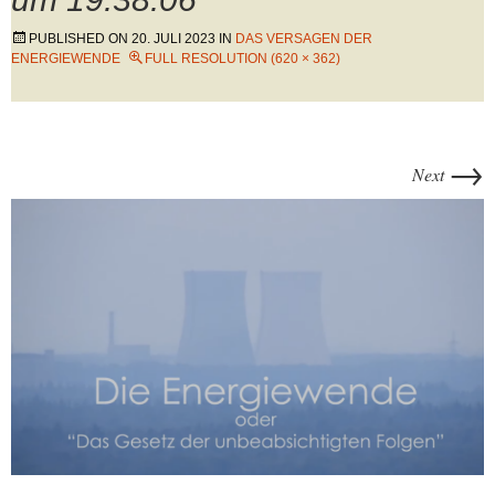
PUBLISHED ON
20. JULI 2023
IN
DAS VERSAGEN DER
ENERGIEWENDE
FULL RESOLUTION (620 × 362)
→
Next