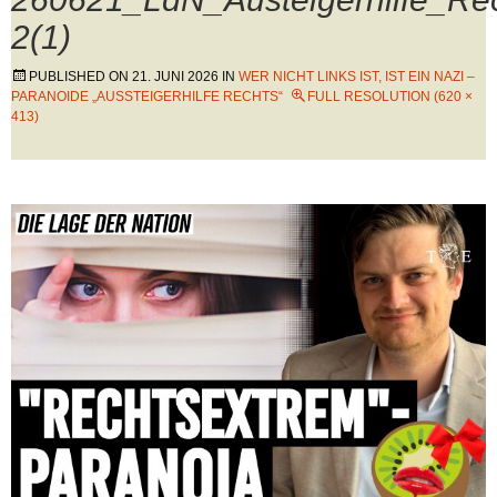
2(1)
PUBLISHED ON
21. JUNI 2026
IN
WER NICHT LINKS IST, IST EIN NAZI –
PARANOIDE „AUSSTEIGERHILFE RECHTS“
FULL RESOLUTION (620 ×
413)