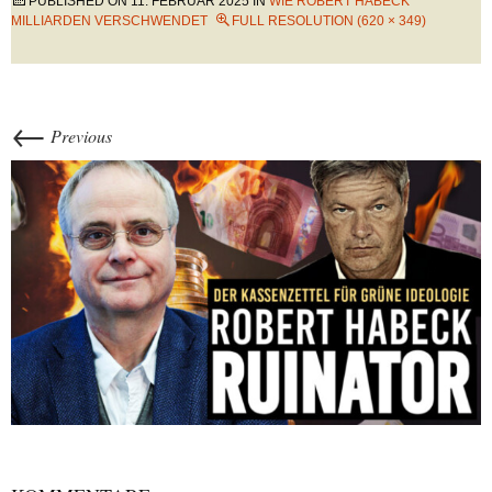
PUBLISHED ON
11. FEBRUAR 2025
IN
WIE ROBERT HABECK
MILLIARDEN VERSCHWENDET
FULL RESOLUTION (620 × 349)
←
Previous