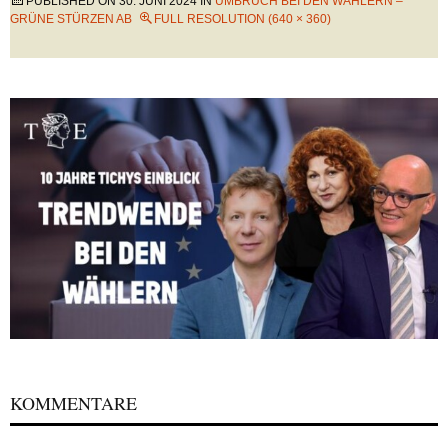
PUBLISHED ON
30. JUNI 2024
IN
UMBRUCH BEI DEN WÄHLERN –
GRÜNE STÜRZEN AB
FULL RESOLUTION (640 × 360)
KOMMENTARE