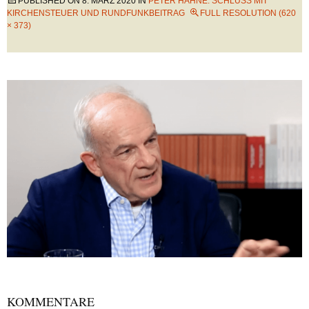
PUBLISHED ON
8. MÄRZ 2020
IN
PETER HAHNE: SCHLUSS MIT
KIRCHENSTEUER UND RUNDFUNKBEITRAG
FULL RESOLUTION (620
× 373)
KOMMENTARE