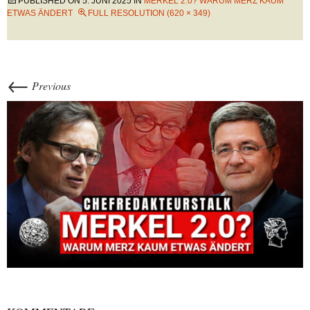
PUBLISHED ON
5. JUNI 2025
IN
MERKEL 2.0? WARUM MERZ KAUM
ETWAS ÄNDERT
FULL RESOLUTION (620 × 349)
←
Previous