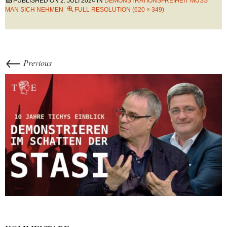
PUBLISHED ON
2. JULI 2024
IN
DEMONSTRATIONSFREIHEIT MUSS
MAN SICH NEHMEN
FULL RESOLUTION (620 × 349)
←
Previous