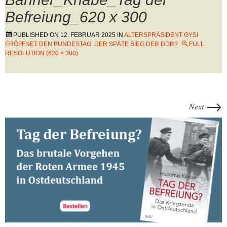
Befreiung_620 x 300
PUBLISHED ON
12. FEBRUAR 2025
IN
ALTERSPRÄSIDENT GYSI
ERÖFFNET DEN BUNDESTAG: DER SPÄTE SIEG DER DDR?
FULL
RESOLUTION (620 × 300)
→
Next