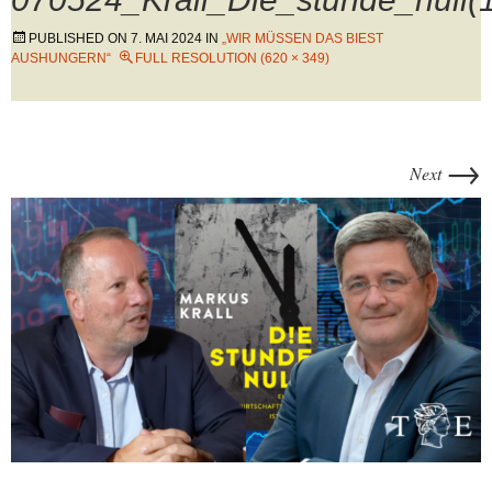
PUBLISHED ON
7. MAI 2024
IN
„WIR MÜSSEN DAS BIEST
AUSHUNGERN“
FULL RESOLUTION (620 × 349)
→
Next