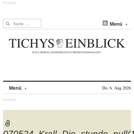
Suche nach:
Menü
Skip to content
Do, 6. Aug 2026
Menü
070524_Krall_Die_stunde_null(