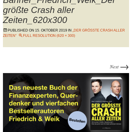
größte Crash aller
Zeiten_620x300
PUBLISHED ON
15. OKTOBER 2019
IN
„DER GRÖSSTE CRASH ALLER Z
EITEN“
FULL RESOLUTION (620 × 300)
→
Next