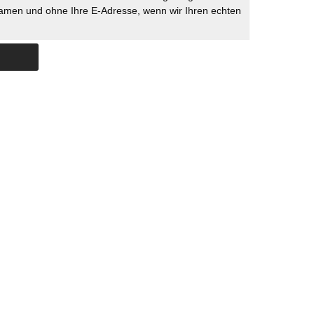
namen und ohne Ihre E-Adresse, wenn wir Ihren echten
Skip to content
ERSTÜTZUNG
IMPRESSUM
DATENSCHUTZ
DATENSCHUTZEINSTELLU
COPYRIGHT
TICHYS EINBLICK 2026