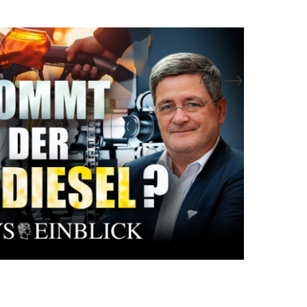
→
Next