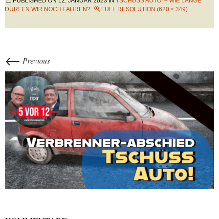
PUBLISHED ON
12. JANUAR 2023
IN
TSCHÜSS AUTO! – WIE LANGE
DÜRFEN WIR NOCH FAHREN?
FULL RESOLUTION (620 × 349)
←
Previous