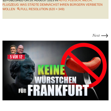
PUBLISHED ON
26. AUGUST 2023
IN
AUTO, FLEISCH, MILCH,
FLUGZEUG: WAS STÄDTE DEMNÄCHST IHREN BÜRGERN VERBIETEN
WOLLEN
FULL RESOLUTION (620 × 349)
→
Next