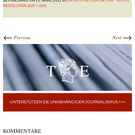
PUBLISHED ON
21. MÄRZ 2021
IN
UNTERSTUETZEN SIE UNS
FULL
RESOLUTION (620 × 324)
←
→
Previous
Next
KOMMENTARE