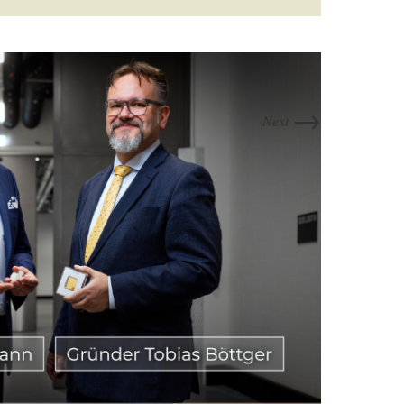
→
Next