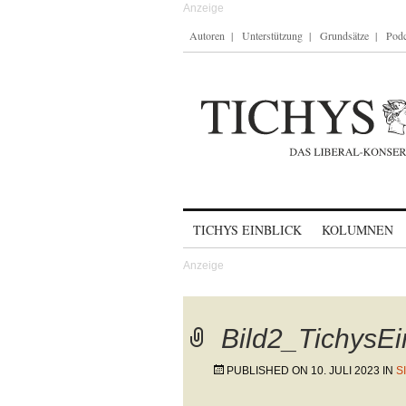
Autoren
Unterstützung
Grundsätze
Podc
Skip to content
TICHYS EINBLICK
KOLUMNEN
Bild2_TichysEi
PUBLISHED ON
10. JULI 2023
IN
S