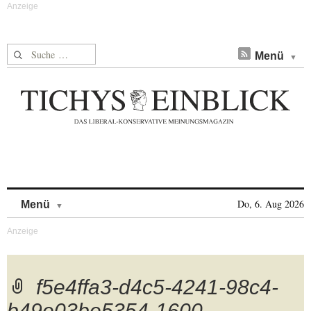
Suche nach:
Menü
Skip to content
Do, 6. Aug 2026
Menü
f5e4ffa3-d4c5-4241-98c4-
b49e03be5354-1600