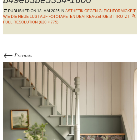
PUBLISHED ON
18. MAI 2025
IN
ÄSTHETIK GEGEN GLEICHFÖRMIGKEIT:
WIE DIE NEUE LUST AUF FOTOTAPETEN DEM IKEA-ZEITGEIST TROTZT
FULL RESOLUTION (620 × 775)
←
Previous