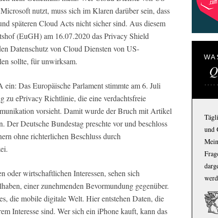
crosoft nutzt, muss sich im Klaren darüber sein, dass
und späteren Cloud Acts nicht sicher sind. Aus diesem
htshof (EuGH) am 16.07.2020 das Privacy Shield
en Datenschutz von Cloud Diensten von US-
WA
en sollte, für unwirksam.
Q
 ein: Das Europäische Parlament stimmte am 6. Juli
 zu ePrivacy Richtlinie, die eine verdachtsfreie
nikation vorsieht. Damit wurde der Bruch mit Artikel
Tägl
n. Der Deutsche Bundestag preschte vor und beschloss
und 
anern ohne richterlichen Beschluss durch
Mein
ei.
Frage
darg
 oder wirtschaftlichen Interessen, sehen sich
werd
teilhaben, einer zunehmenden Bevormundung gegenüber.
s, die mobile digitale Welt. Hier entstehen Daten, die
rem Interesse sind. Wer sich ein iPhone kauft, kann das