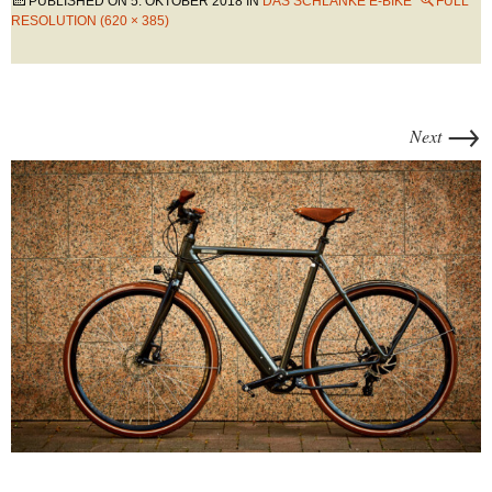
PUBLISHED ON
5. OKTOBER 2018
IN
DAS SCHLANKE E-BIKE
FULL
RESOLUTION (620 × 385)
→
Next