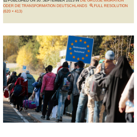
PUBLISHED ON
30. SEPTEMBER 2023
IN
DIE GROSSE MIGRATION O
DER DIE TRANSFORMATION DEUTSCHLANDS
FULL RESOLUTION
(620 × 413)