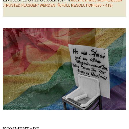
PUBLISHED ON
12. OKTOBER 2024
IN
AUCH ICH WILL INOFFIZIELLER
„TRUSTED FLAGGER“ WERDEN
FULL RESOLUTION (620 × 413)
KOMMENTARE