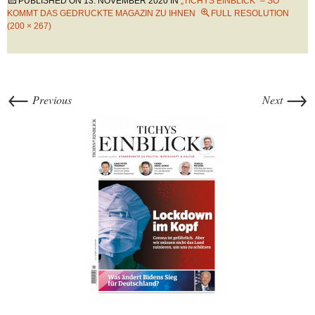
PUBLISHED ON
13. NOVEMBER 2020
IN
„TICHYS EINBLICK“ – SO
KOMMT DAS GEDRUCKTE MAGAZIN ZU IHNEN
FULL RESOLUTION
(200 × 267)
←
→
Previous
Next