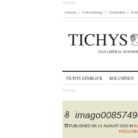
Autoren
Unterstützung
Grundsätze
Podc
Skip to content
TICHYS EINBLICK
KOLUMNEN
imago0085749
PUBLISHED ON
13. AUGUST 2023
IN
B
KREUZ BEI