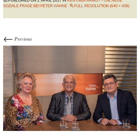
PUBLISHED ON
1. APRIL 2017
IN
RENTNER-ARMUT – DIE NEUE
SOZIALE FRAGE BEI PETER HAHNE
FULL RESOLUTION (640 × 408)
←
Previous