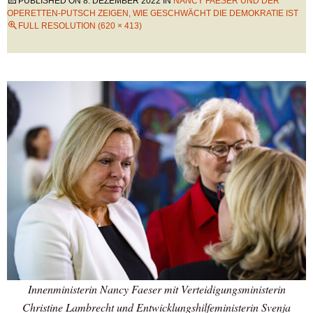
PUBLISHED ON
8. DEZEMBER 2022
IN
NANCY FAESER UND DER
OPERETTEN-PUTSCH ZEIGEN, WIE GESCHWÄCHT DIE DEMOKRATIE IST
FULL RESOLUTION (620 × 413)
Innenministerin Nancy Faeser mit Verteidigungsministerin
Christine Lambrecht und Entwicklungshilfeministerin Svenja