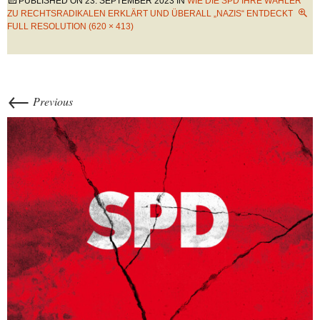
PUBLISHED ON
23. SEPTEMBER 2023
IN
WIE DIE SPD IHRE WÄHLER
ZU RECHTSRADIKALEN ERKLÄRT UND ÜBERALL „NAZIS“ ENTDECKT
FULL RESOLUTION (620 × 413)
←
Previous