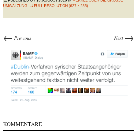
PUBLISHED ON
18. AUGUST 2016
IN
MERKEL ODER DIE GROSSE U
MWÄLZUNG
FULL RESOLUTION (627 × 285)
←
→
Previous
Next
KOMMENTARE