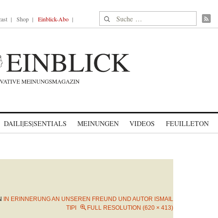
Suche nach:
ast
Shop
Einblick-Abo
DAILI|ES|SENTIALS
MEINUNGEN
VIDEOS
FEUILLETON
N
IN ERINNERUNG AN UNSEREN FREUND UND AUTOR ISMAIL
TIPI
FULL RESOLUTION (620 × 413)