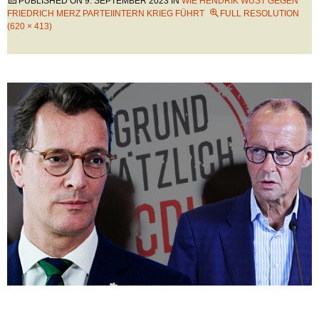
PUBLISHED ON
9. SEPTEMBER 2023
IN
WIE HENDRIK WÜST GEGEN
FRIEDRICH MERZ PARTEIINTERN KRIEG FÜHRT
FULL RESOLUTION
(620 × 413)