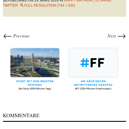
PUBLISHED ON
19. MÄRZ 2016
IN
HAPPY BIRTHDAY, 10 JAHRE
TWITTER
FULL RESOLUTION (744 × 330)
←
→
Previous
Next
KOMMENTARE