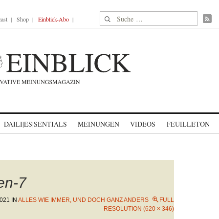
Suche nach:
ast
Shop
Einblick-Abo
DAILI|ES|SENTIALS
MEINUNGEN
VIDEOS
FEUILLETON
en-7
021
IN
ALLES WIE IMMER, UND DOCH GANZ ANDERS
FULL
RESOLUTION (620 × 346)