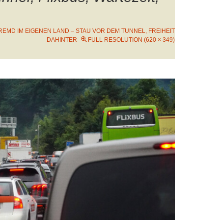
REMD IM EIGENEN LAND – STAU VOR DEM TUNNEL, FREIHEIT
DAHINTER
FULL RESOLUTION (620 × 349)