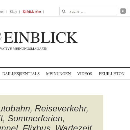
Suche nach:
ast
Shop
Einblick-Abo
DAILI|ES|SENTIALS
MEINUNGEN
VIDEOS
FEUILLETON
utobahn, Reiseverkehr,
t, Sommerferien,
nel, Flixbus, Wartezeit,