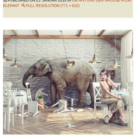
PUBLISHED ON
25. JANUAR 2016
IN
DIE AFD UND DER GROSSE ROSA E
LEFANT
FULL RESOLUTION (771 × 622)