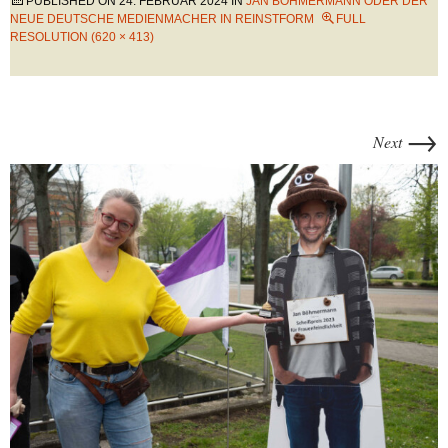
PUBLISHED ON
24. FEBRUAR 2024
IN
JAN BÖHMERMANN ODER DER
NEUE DEUTSCHE MEDIENMACHER IN REINSTFORM
FULL
RESOLUTION (620 × 413)
→
Next