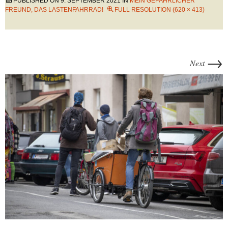
PUBLISHED ON
9. SEPTEMBER 2021
IN
MEIN GEFÄHRLICHER
FREUND, DAS LASTENFAHRRAD!
FULL RESOLUTION (620 × 413)
→
Next