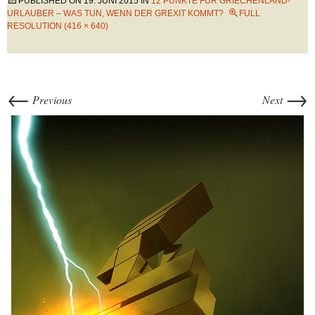
PUBLISHED ON
19. JUNI 2015
IN
12 PUNKTE FÜR GRIECHENLAND-
URLAUBER – WAS TUN, WENN DER GREXIT KOMMT?
FULL
RESOLUTION (416 × 640)
←
→
Previous
Next