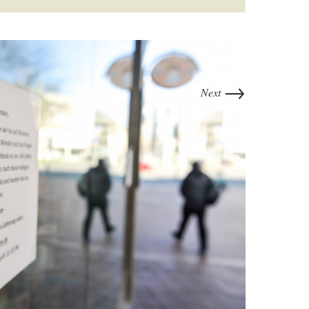
→
Next