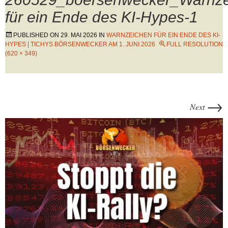
für ein Ende des KI-Hypes-1
PUBLISHED ON
29. MAI 2026
IN
WARNZEICHEN FÜR EIN ENDE DES KI-
HYPES | TICHYS BÖRSENWECKER AM 1. JUNI 2026
FULL RESOLUTION
(620 × 349)
→
Next