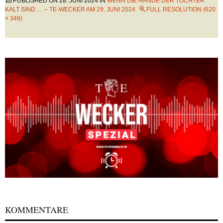
PUBLISHED ON
28. JUNI 2024
IN
WENN DIE HÄNDE DER TOCHTER
KALT SIND … – TE-WECKER AM 29. JUNI 2024
FULL RESOLUTION (620
× 349)
KOMMENTARE