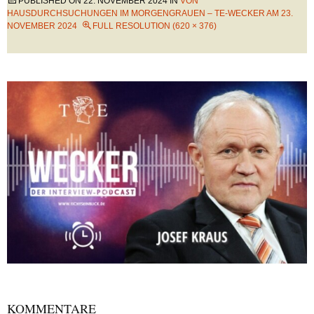
PUBLISHED ON
22. NOVEMBER 2024
IN
VON
HAUSDURCHSUCHUNGEN IM MORGENGRAUEN – TE-WECKER AM 23.
NOVEMBER 2024
FULL RESOLUTION (620 × 376)
KOMMENTARE